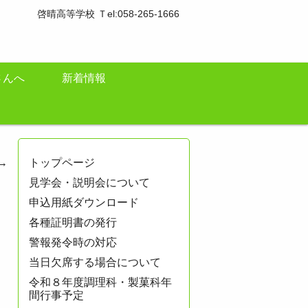
啓晴高等学校 Ｔel:058-265-1666
さんへ
新着情報
→
トップページ
見学会・説明会について
申込用紙ダウンロード
各種証明書の発行
警報発令時の対応
当日欠席する場合について
令和８年度調理科・製菓科年
間行事予定