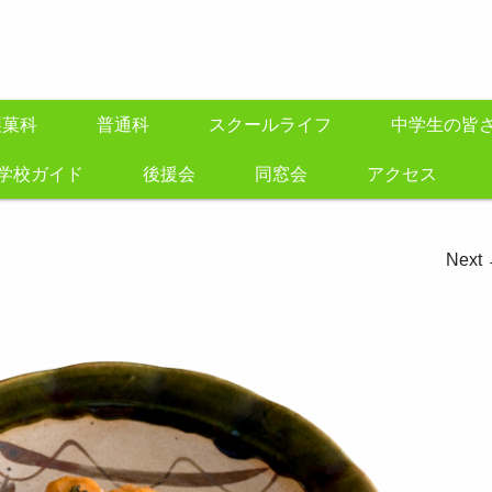
製菓科
普通科
スクールライフ
中学生の皆
学校ガイド
後援会
同窓会
アクセス
Next