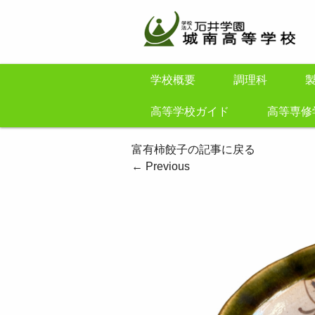
学校概要
調理科
高等学校ガイド
高等専修
富有柿餃子の記事に戻る
←
Previous