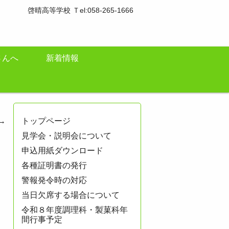
啓晴高等学校 Ｔel:058-265-1666
さんへ
新着情報
→
トップページ
見学会・説明会について
申込用紙ダウンロード
各種証明書の発行
警報発令時の対応
当日欠席する場合について
令和８年度調理科・製菓科年
間行事予定