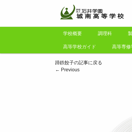
学校概要
調理科
高等学校ガイド
高等専修
蹄鉄餃子の記事に戻る
←
Previous