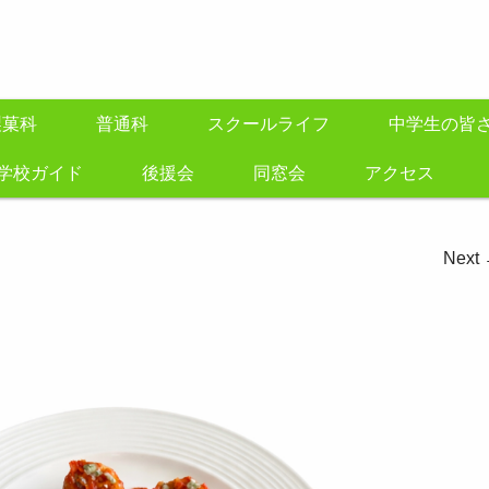
製菓科
普通科
スクールライフ
中学生の皆
学校ガイド
後援会
同窓会
アクセス
Next