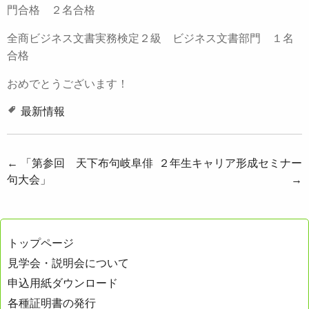
門合格 ２名合格
全商ビジネス文書実務検定２級 ビジネス文書部門 １名
合格
おめでとうございます！
最新情報
投
←
「第参回 天下布句岐阜俳
２年生キャリア形成セミナー
句大会」
→
稿
ナ
ビ
トップページ
ゲ
見学会・説明会について
ー
申込用紙ダウンロード
シ
各種証明書の発行