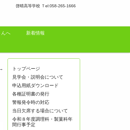
啓晴高等学校 Ｔel:058-265-1666
さんへ
新着情報
→
トップページ
見学会・説明会について
申込用紙ダウンロード
各種証明書の発行
警報発令時の対応
当日欠席する場合について
令和８年度調理科・製菓科年
間行事予定