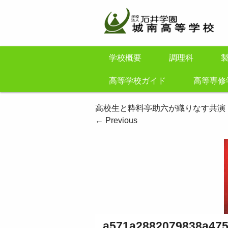
学校概要
調理科
高等学校ガイド
高等専修
高校生と粋料亭助六が織りなす共演
←
Previous
a571a2882079838a475