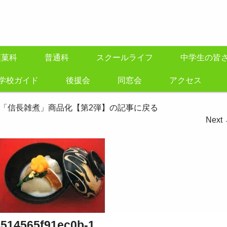
製菓科
普通科
スクールライフ
中学生の皆
学校ガイド
後援会
同窓会
アクセス
 「信長雑煮」商品化【第2弾】の記事に戻る
Next
514565f91ec0b-1