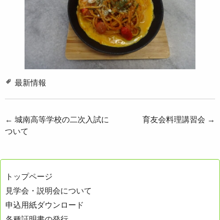
最新情報
投
←
城南高等学校の二次入試に
育友会料理講習会
→
ついて
稿
ナ
ビ
トップページ
ゲ
見学会・説明会について
ー
申込用紙ダウンロード
シ
各種証明書の発行