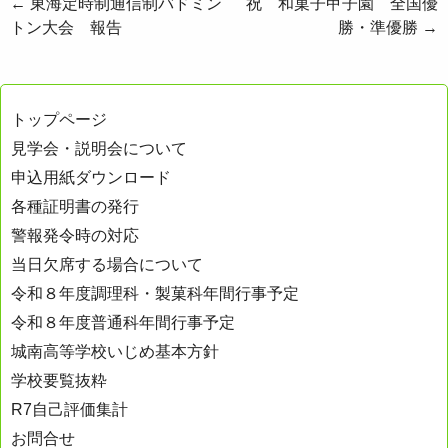
投
←
東海定時制通信制バドミン
祝 和菓子甲子園 全国優
トン大会 報告
勝・準優勝
→
稿
ナ
ビ
トップページ
ゲ
見学会・説明会について
ー
申込用紙ダウンロード
シ
各種証明書の発行
ョ
警報発令時の対応
ン
当日欠席する場合について
令和８年度調理科・製菓科年間行事予定
令和８年度普通科年間行事予定
城南高等学校いじめ基本方針
学校要覧抜粋
R7自己評価集計
お問合せ