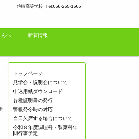
啓晴高等学校 Ｔel:058-265-1666
さんへ
新着情報
トップページ
見学会・説明会について
申込用紙ダウンロード
各種証明書の発行
調
警報発令時の対応
当日欠席する場合について
令和８年度調理科・製菓科年
間行事予定