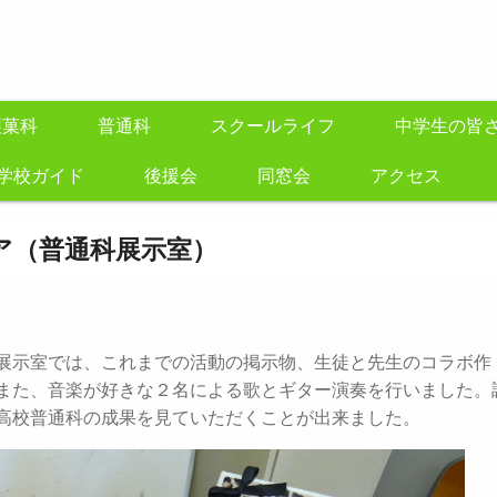
製菓科
普通科
スクールライフ
中学生の皆
学校ガイド
後援会
同窓会
アクセス
ア（普通科展示室）
展示室では、これまでの活動の掲示物、生徒と先生のコラボ作
また、音楽が好きな２名による歌とギター演奏を行いました。
高校普通科の成果を見ていただくことが出来ました。