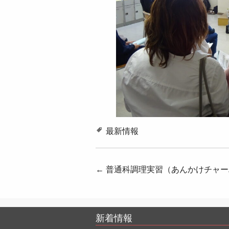
最新情報
投
←
普通科調理実習（あんかけチャー
稿
ナ
新着情報
ビ