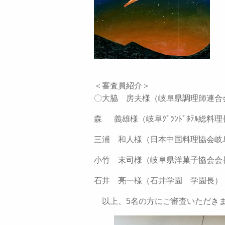
＜審査員紹介＞
〇大脇 房夫様（岐阜県調理師連合
森 義雄様（岐阜ｸﾞﾗﾝﾄﾞﾎﾃﾙ総料
三浦 和人様（日本中国料理協会岐
小竹 末司様（岐阜県洋菓子協会会
石井 亮一様（石井学園 学園長）
以上、5名の方にご審査いただきま