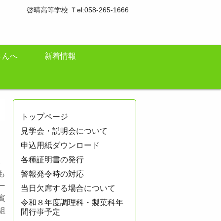
啓晴高等学校 Ｔel:058-265-1666
さんへ
新着情報
トップページ
見学会・説明会について
申込用紙ダウンロード
各種証明書の発行
。
も
警報発令時の対応
ー
当日欠席する場合について
賓
令和８年度調理科・製菓科年
組
間行事予定