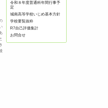
令和８年度普通科年間行事予
定
城南高等学校いじめ基本方針
の
学校要覧抜粋
い
R7自己評価集計
あ
お問合せ
と
き
後