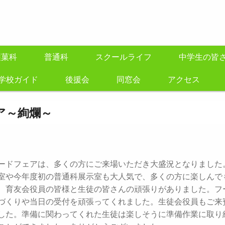
製菓科
普通科
スクールライフ
中学生の皆
学校ガイド
後援会
同窓会
アクセス
ア～絢爛～
ードフェアは、多くの方にご来場いただき大盛況となりました
室や今年度初の普通科展示室も大人気で、多くの方に楽しんで
、育友会役員の皆様と生徒の皆さんの頑張りがありました。フ
づくりや当日の受付を頑張ってくれました。生徒会役員もご来
した。準備に関わってくれた生徒は楽しそうに準備作業に取り