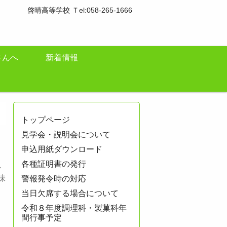
啓晴高等学校 Ｔel:058-265-1666
さんへ
新着情報
トップページ
見学会・説明会について
申込用紙ダウンロード
各種証明書の発行
し
味
警報発令時の対応
当日欠席する場合について
令和８年度調理科・製菓科年
間行事予定