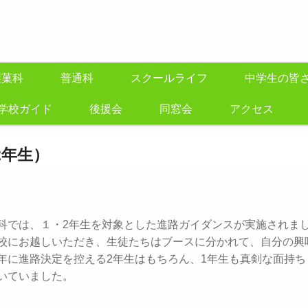
製菓科
普通科
スクールライフ
中学生の皆
学校ガイド
後援会
同窓会
アクセス
2年生）
では、１・2年生を対象とした進路ガイダンスが実施されま
校にお越しいただき、生徒たちはブースに分かれて、自分の興
年に進路決定を控える2年生はもちろん、1年生も真剣な面持ち
いていました。