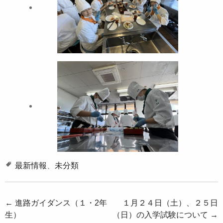
最新情報
、
未分類
投
←
進路ガイダンス（１・2年
１月２４日（土）、２５日
生）
（日）の入学試験について
→
稿