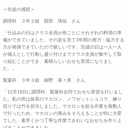
＜生徒の感想＞
調理科 ３年２組 西部 瑛祐 さん
「仕込みの日はクラス全員が班ごとにそれぞれの料理の準
備ができていました。その姿を見て3年間の努力・協力する
力が発揮できていたので嬉しいです。完成の日は一人一人
が個人として行動し盛り付けまでクラス全員が集中して取
り組むことができ、素晴らしいおせち実習になりまし
た。」
製菓科 ３年３組 細野 菜々美 さん
「12月18日に調理科、製菓科合同でおせち実習を行いまし
た。私の班は抹茶のマカロン、ノワゼットショコラ、練り
切りでは竹を担当しました。マカロンを絞る作業を複数人
で行ったため、マカロンの厚みをそろえることが特に大変
でした。素早くかつ丁寧な作業できれいなおせちを作り上
げることができました。」