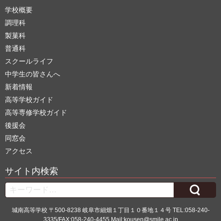
学校概要
調理科
製菓科
普通科
スクールライフ
中学生の皆さんへ
新着情報
高等学校ガイド
高等専修学校ガイド
後援会
同窓会
アクセス
サイト内検索
Search
城南高等学校 〒500-8238 岐阜市細畑１丁目１０番地１４号 TEL:058-240-
3335/FAX:058-240-4455 Mail:kousen@smile.ac.jp