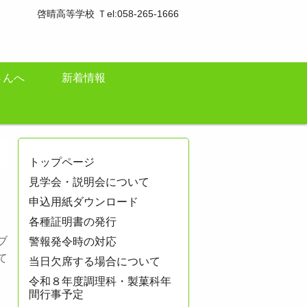
啓晴高等学校 Ｔel:058-265-1666
さんへ
新着情報
トップページ
見学会・説明会について
申込用紙ダウンロード
各種証明書の発行
ブ
警報発令時の対応
て
当日欠席する場合について
令和８年度調理科・製菓科年
間行事予定