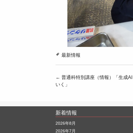
最新情報
投
←
普通科特別講座（情報）「生成A
いく」
稿
ナ
ビ
新着情報
ゲ
2026年8月
ー
2026年7月