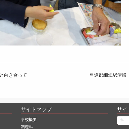
Iと向き合って
弓道部細畑駅清掃
サイトマップ
サイ
Searc
学校概要
調理科