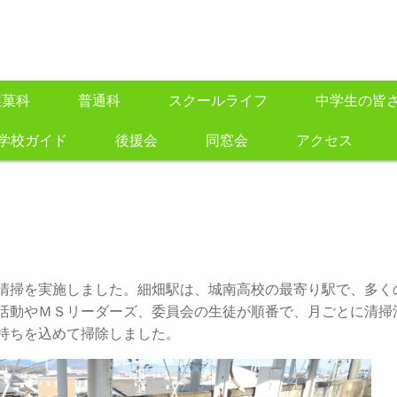
製菓科
普通科
スクールライフ
中学生の皆
学校ガイド
後援会
同窓会
アクセス
清掃を実施しました。細畑駅は、城南高校の最寄り駅で、多く
活動やＭＳリーダーズ、委員会の生徒が順番で、月ごとに清掃
持ちを込めて掃除しました。