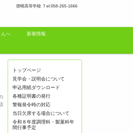
啓晴高等学校 Ｔel:058-265-1666
さんへ
新着情報
トップページ
見学会・説明会について
申込用紙ダウンロード
各種証明書の発行
の
活
警報発令時の対応
当日欠席する場合について
令和８年度調理科・製菓科年
間行事予定