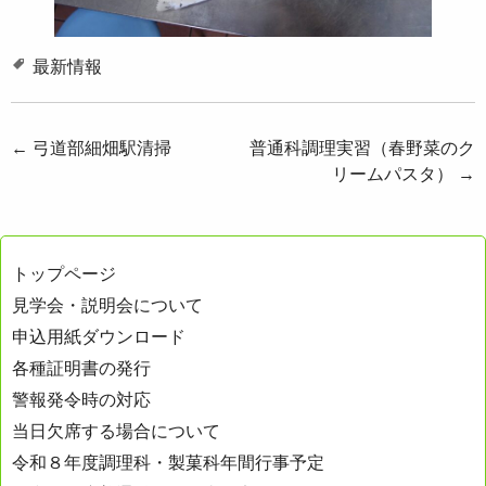
最新情報
投
←
弓道部細畑駅清掃
普通科調理実習（春野菜のク
リームパスタ）
→
稿
ナ
ビ
トップページ
ゲ
見学会・説明会について
ー
申込用紙ダウンロード
シ
各種証明書の発行
ョ
警報発令時の対応
ン
当日欠席する場合について
令和８年度調理科・製菓科年間行事予定