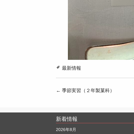
最新情報
投
←
季節実習（２年製菓科）
稿
ナ
新着情報
ビ
ゲ
2026年8月