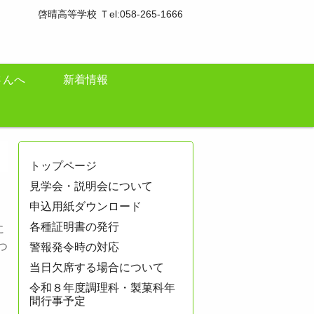
啓晴高等学校 Ｔel:058-265-1666
さんへ
新着情報
トップページ
見学会・説明会について
申込用紙ダウンロード
各種証明書の発行
に
つ
警報発令時の対応
当日欠席する場合について
令和８年度調理科・製菓科年
間行事予定