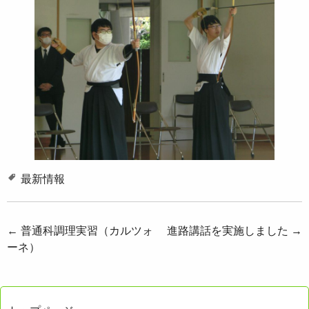
最新情報
投
←
普通科調理実習（カルツォ
進路講話を実施しました
→
ーネ）
稿
ナ
ビ