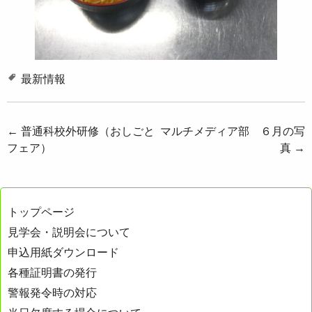
最新情報
投
←
普通科校外研修（おしごと
マルチメディア部 ６月の写
フェア）
真
→
稿
ナ
ビ
トップページ
ゲ
見学会・説明会について
ー
申込用紙ダウンロード
シ
各種証明書の発行
ョ
警報発令時の対応