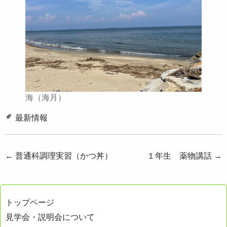
海（海月）
最新情報
投
←
普通科調理実習（かつ丼）
１年生 薬物講話
→
稿
ナ
トップページ
ビ
見学会・説明会について
ゲ