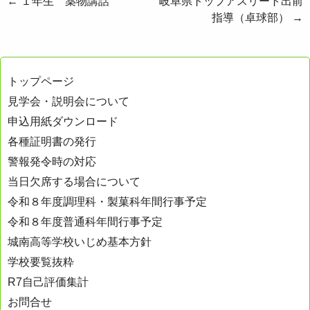
投
←
１年生 薬物講話
岐阜県トップアスリート出前
指導（卓球部）
→
稿
ナ
ビ
トップページ
ゲ
見学会・説明会について
ー
申込用紙ダウンロード
シ
各種証明書の発行
ョ
警報発令時の対応
ン
当日欠席する場合について
令和８年度調理科・製菓科年間行事予定
令和８年度普通科年間行事予定
城南高等学校いじめ基本方針
学校要覧抜粋
R7自己評価集計
お問合せ