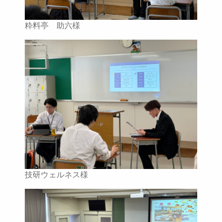
粋料亭 助六様
技研ウェルネス様