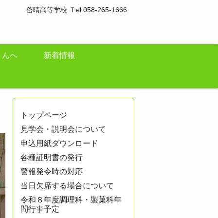
啓晴高等学校 Ｔel:058-265-1666
さんへ
新着情報
トップページ
見学会・説明会について
申込用紙ダウンロード
各種証明書の発行
警報発令時の対応
当日欠席する場合について
令和８年度調理科・製菓科年
間行事予定