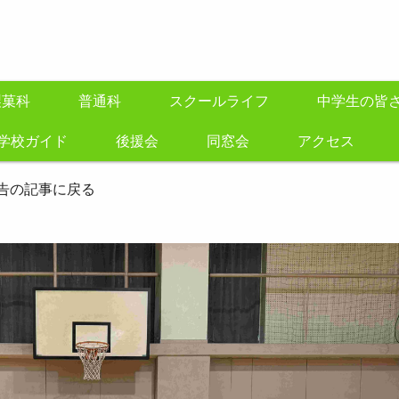
製菓科
普通科
スクールライフ
中学生の皆
学校ガイド
後援会
同窓会
アクセス
告の記事に戻る