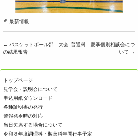
最新情報
投
←
バスケットボール部 大会
普通科 夏季個別相談会につ
の結果報告
いて
→
稿
ナ
ビ
トップページ
ゲ
見学会・説明会について
ー
申込用紙ダウンロード
シ
各種証明書の発行
ョ
警報発令時の対応
ン
当日欠席する場合について
令和８年度調理科・製菓科年間行事予定