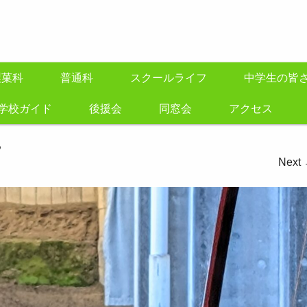
製菓科
普通科
スクールライフ
中学生の皆
学校ガイド
後援会
同窓会
アクセス
る
Next