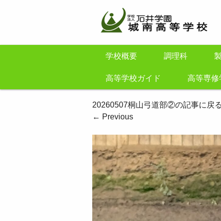
学校概要
調理科
高等学校ガイド
高等専修
20260507桐山弓道部②の記事に戻
←
Previous