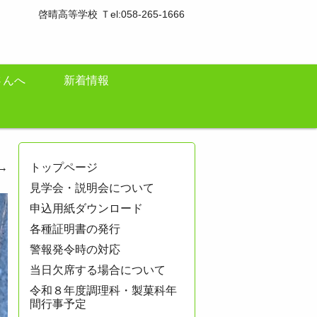
啓晴高等学校 Ｔel:058-265-1666
さんへ
新着情報
→
トップページ
見学会・説明会について
申込用紙ダウンロード
各種証明書の発行
警報発令時の対応
当日欠席する場合について
令和８年度調理科・製菓科年
間行事予定