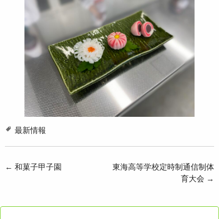
最新情報
投
←
和菓子甲子園
東海高等学校定時制通信制体
育大会
→
稿
ナ
ビ