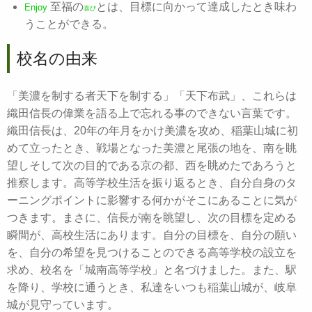
至福の
とは、目標に向かって達成したとき味わ
Enjoy
喜び
うことができる。
校名の由来
「美濃を制する者天下を制する」「天下布武」、これらは
織田信長の偉業を語る上で忘れる事のできない言葉です。
織田信長は、20年の年月をかけ美濃を攻め、稲葉山城に初
めて立ったとき、戦場となった美濃と尾張の地を、南を眺
望しそして次の目的である京の都、西を眺めたであろうと
推察します。高等学校生活を振り返るとき、自分自身のタ
ーニングポイントに影響する何かがそこにあることに気が
つきます。まさに、信長が南を眺望し、次の目標を定める
瞬間が、高校生活にあります。自分の目標を、自分の願い
を、自分の希望を見つけることのできる高等学校の設立を
求め、校名を「城南高等学校」と名づけました。また、駅
を降り、学校に通うとき、私達をいつも稲葉山城が、岐阜
城が見守っています。