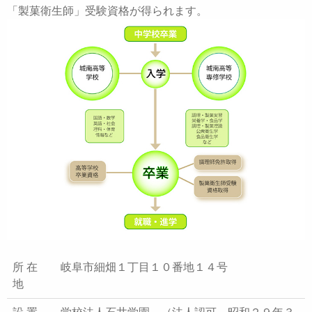
「製菓衛生師」受験資格が得られます。
所 在
岐阜市細畑１丁目１０番地１４号
地