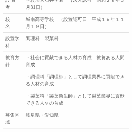
設 置
学校法人石井学園 （法人認可 昭和２９年３
者
月31日）
校
城南高等学校 （設置認可日 平成１９年１１
名
月１９日）
設置学
調理科 製菓科
科
教育方
・社会に貢献できる人材の育成 教養ある人間
針
育成
・調理科「調理師」として調理業界に貢献でき
る人材の育成
・製菓科「製菓衛生師」として製菓業界に貢献
できる人材の育成
募集区
岐阜県・愛知県
域