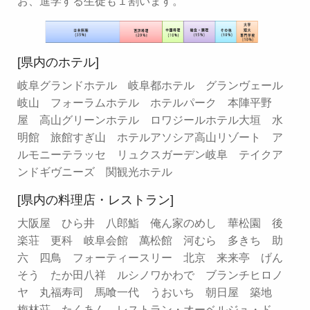
お、進学する生徒も１割います。
[県内のホテル]
岐阜グランドホテル 岐阜都ホテル グランヴェール
岐山 フォーラムホテル ホテルパーク 本陣平野
屋 高山グリーンホテル ロワジールホテル大垣 水
明館 旅館すぎ山 ホテルアソシア高山リゾート ア
ルモニーテラッセ リュクスガーデン岐阜 テイクア
ンドギヴニーズ 関観光ホテル
[県内の料理店・レストラン]
大阪屋 ひら井 八郎鮨 俺ん家のめし 華松園 後
楽荘 更科 岐阜会館 萬松館 河むら 多きち 助
六 四鳥 フォーティースリー 北京 来来亭 げん
そう たか田八祥 ルシノワかわで ブランチヒロノ
ヤ 丸福寿司 馬喰一代 うおいち 朝日屋 築地
梅林荘 たくあん レストラン・オーベルジュ・ド