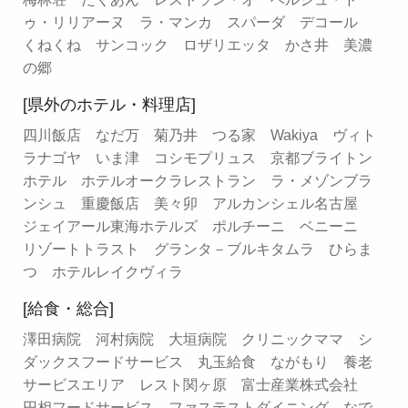
ゥ・リリアーヌ ラ・マンカ スパーダ デコール
くねくね サンコック ロザリエッタ かさ井 美濃
の郷
[県外のホテル・料理店]
四川飯店 なだ万 菊乃井 つる家 Wakiya ヴィト
ラナゴヤ いま津 コシモプリュス 京都ブライトン
ホテル ホテルオークラレストラン ラ・メゾンブラ
ンシュ 重慶飯店 美々卯 アルカンシェル名古屋
ジェイアール東海ホテルズ ポルチーニ ベニーニ
リゾートトラスト グランタ－ブルキタムラ ひらま
つ ホテルレイクヴィラ
[給食・総合]
澤田病院 河村病院 大垣病院 クリニックママ シ
ダックスフードサービス 丸玉給食 ながもり 養老
サービスエリア レスト関ヶ原 富士産業株式会社
円相フードサービス ファステストダイニング なで