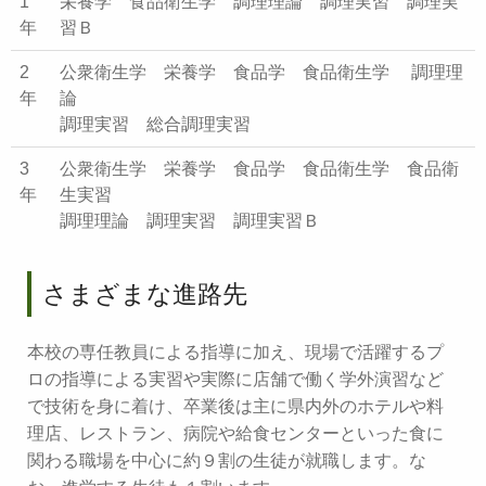
1
栄養学 食品衛生学 調理理論 調理実習 調理実
年
習Ｂ
2
公衆衛生学 栄養学 食品学 食品衛生学 調理理
年
論
調理実習 総合調理実習
3
公衆衛生学 栄養学 食品学 食品衛生学 食品衛
年
生実習
調理理論 調理実習 調理実習Ｂ
さまざまな進路先
本校の専任教員による指導に加え、現場で活躍するプ
ロの指導による実習や実際に店舗で働く学外演習など
で技術を身に着け、卒業後は主に県内外のホテルや料
理店、レストラン、病院や給食センターといった食に
関わる職場を中心に約９割の生徒が就職します。な