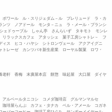
 ボワール ル・スリジェダム－ル プレリュード ラ・カ
ランツ ノアドール モンタ－ニュ ラ・メール・ブランシ
 シェドゥーブル しゃん亭 さんらいず タキモト モンレ
 リラックスカフェ アタッシェ 菓子工房シャトレ－ フ
ディス ヒコ・ハヤシ シトロンヴェール アクアイグニ
ャトレーゼ カンツバキ新生産業 ローヤル製菓 ロワ・
養老軒 香梅 末廣屋本店 餅惣 味起屋 大口屋 ダイヤ
 アルベールタニコシ コメダ珈琲店 グルマンマルセ
 珈琲屋らんぷ カフェ・タナカ ベル・アメール コガネ
ローバーコーヒー 珈琲工房ひぐち サンポーメイヤール