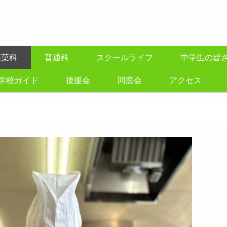
製菓科
普通科
スクールライフ
中学生の皆
学校ガイド
後援会
同窓会
アクセス