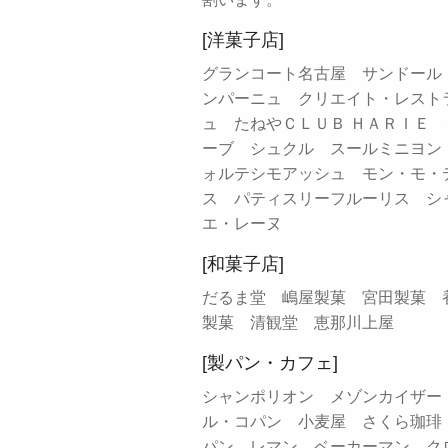
[洋菓子店]
グランコート名古屋 サンドール
ンパーニュ クリエイト・レスト
ュ たねやＣＬＵＢ ＨＡＲＩＥ
ーブ シュクル スールミニヨン
ォルテシモアッシュ モン・モ・
ス パティスリーフルーリス シ
エ・レーヌ
[和菓子店]
だるま堂 嶋屋製菓 宮田製菓 
製菓 清観堂 恵那川上屋
[製パン・カフェ]
シャンポリオン メゾンカイザー
ル・コパン 小麦屋 さくら珈琲
パン レマン ベーカーマン ク