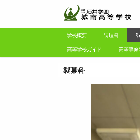
学校概要
調理科
高等学校ガイド
高等専修
製菓科