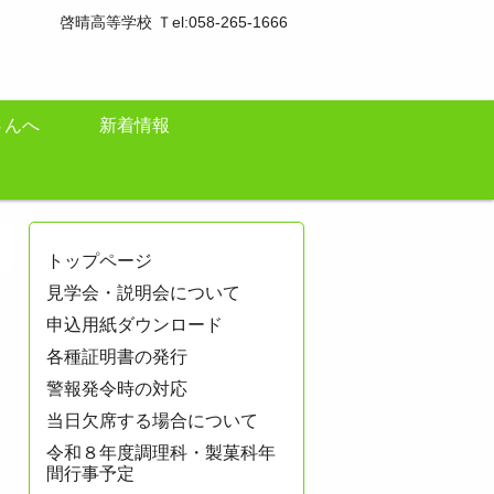
啓晴高等学校 Ｔel:058-265-1666
さんへ
新着情報
トップページ
見学会・説明会について
申込用紙ダウンロード
各種証明書の発行
警報発令時の対応
当日欠席する場合について
令和８年度調理科・製菓科年
間行事予定