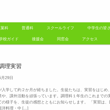
製菓科
普通科
スクールライフ
中学生の皆
学校ガイド
後援会
同窓会
アクセス
調理実習
5月29日
入学して約２か月が経ちました。生徒たちは、実習をはじめ
業や、課外活動を頑張っています。調理科１年生のこれまでの
ての様子を、生徒の感想とともにお知らせします。 「実習は、
洋料理・中 […]