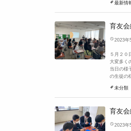
最新情
育友会
2023年
５月２０
大変多く
当日の様
の生徒の様
未分類
育友会
2023年