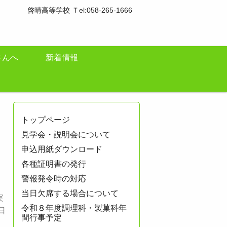
啓晴高等学校 Ｔel:058-265-1666
さんへ
新着情報
トップページ
見学会・説明会について
申込用紙ダウンロード
各種証明書の発行
警報発令時の対応
、
当日欠席する場合について
実
令和８年度調理科・製菓科年
日
間行事予定