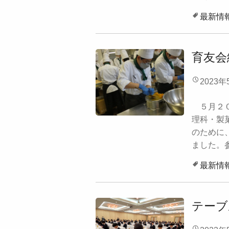
最新情
育友会
2023年
５月２０
理科・製
のために
ました。参
最新情
テーブ