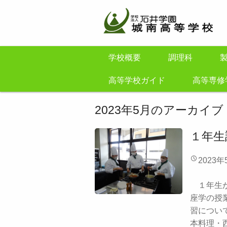
学校概要
調理科
高等学校ガイド
高等専修
2023年5月
のアーカイブ
１年生
2023年
１年生が
座学の授
習につい
本料理・西