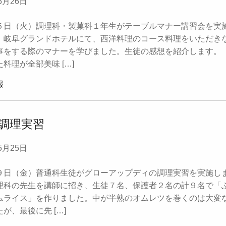
5月26日
日（火）調理科・製菓科１年生がテーブルマナー講習会を実
。岐阜グランドホテルにて、西洋料理のコース料理をいただき
事をする際のマナーを学びました。生徒の感想を紹介します。
料理が全部美味 […]
報
調理実習
5月25日
日（金）普通科生徒がグローアップディの調理実習を実施し
理科の先生を講師に招き、生徒７名、保護者２名の計９名で「
ムライス」を作りました。中が半熟のオムレツを巻くのは大変
が、最後に先 […]