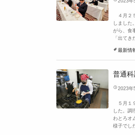
2023年
４月２５
しました
がら、食
「出てきた
最新情
普通科
2023年
５月１９
した。調
わとろオ
様子でした