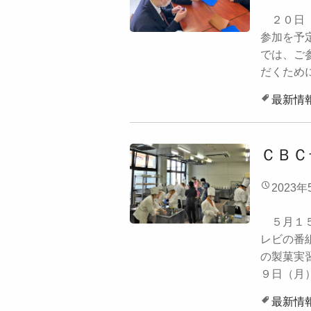
２０日（
参加を予
では、ご
だくために
最新情
ＣＢＣ
2023年
５月１５
レビの番
の製菓実
９日（月）
最新情