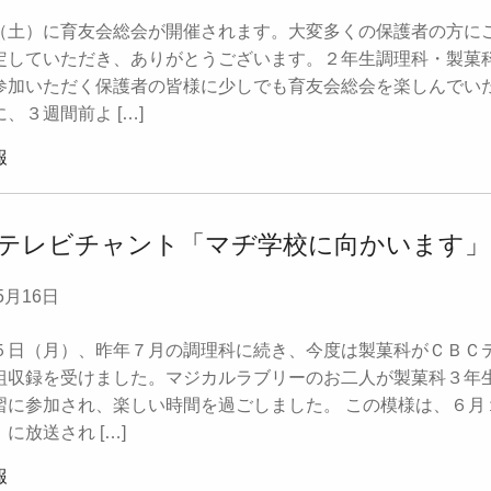
土）に育友会総会が開催されます。大変多くの保護者の方に
定していただき、ありがとうございます。２年生調理科・製菓
参加いただく保護者の皆様に少しでも育友会総会を楽しんでい
、３週間前よ […]
報
テレビチャント「マヂ学校に向かいます」
5月16日
日（月）、昨年７月の調理科に続き、今度は製菓科がＣＢＣ
組収録を受けました。マジカルラブリーのお二人が製菓科３年
習に参加され、楽しい時間を過ごしました。 この模様は、６月
に放送され […]
報