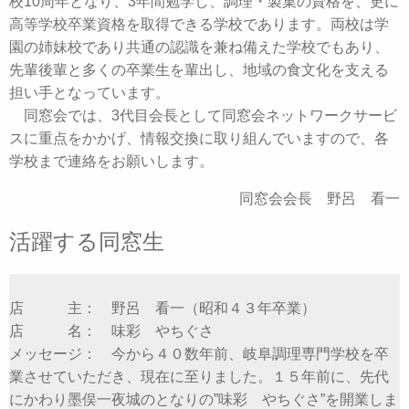
校10周年となり、3年間勉学し、調理・製菓の資格を、更に
高等学校卒業資格を取得できる学校であります。両校は学
園の姉妹校であり共通の認識を兼ね備えた学校でもあり、
先輩後輩と多くの卒業生を輩出し、地域の食文化を支える
担い手となっています。
同窓会では、3代目会長として同窓会ネットワークサービ
スに重点をかかげ、情報交換に取り組んでいますので、各
学校まで連絡をお願いします。
同窓会会長 野呂 看一
活躍する同窓生
店 主： 野呂 看一（昭和４３年卒業）
店 名： 味彩 やちぐさ
メッセージ： 今から４０数年前、岐阜調理専門学校を卒
業させていただき、現在に至りました。１５年前に、先代
にかわり墨俣一夜城のとなりの”味彩 やちぐさ”を開業しま