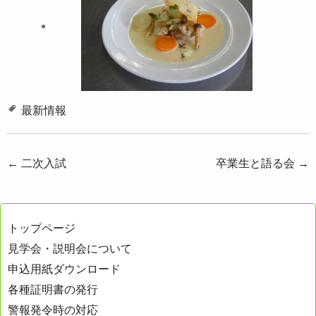
最新情報
投
←
二次入試
卒業生と語る会
→
稿
ナ
トップページ
ビ
見学会・説明会について
ゲ
申込用紙ダウンロード
ー
各種証明書の発行
シ
警報発令時の対応