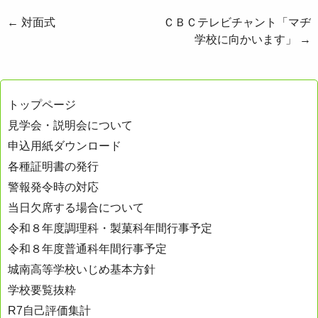
投
←
対面式
ＣＢＣテレビチャント「マヂ
学校に向かいます」
→
稿
ナ
ビ
トップページ
ゲ
見学会・説明会について
ー
申込用紙ダウンロード
シ
各種証明書の発行
ョ
警報発令時の対応
ン
当日欠席する場合について
令和８年度調理科・製菓科年間行事予定
令和８年度普通科年間行事予定
城南高等学校いじめ基本方針
学校要覧抜粋
R7自己評価集計