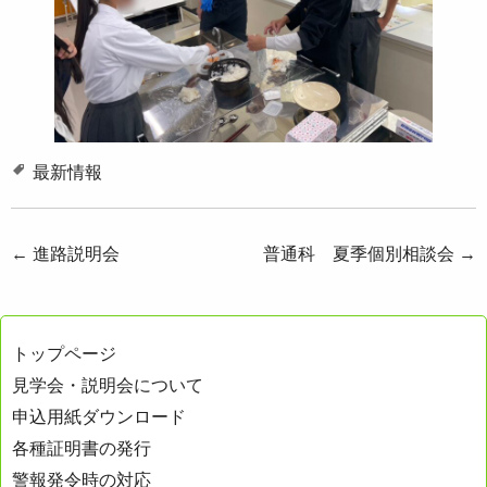
最新情報
投
←
進路説明会
普通科 夏季個別相談会
→
稿
ナ
トップページ
ビ
見学会・説明会について
ゲ
申込用紙ダウンロード
ー
各種証明書の発行
シ
警報発令時の対応