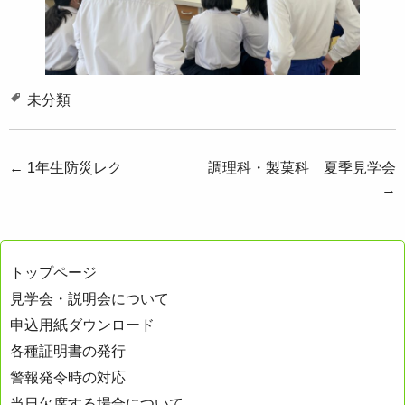
未分類
投
←
1年生防災レク
調理科・製菓科 夏季見学会
→
稿
ナ
ビ
トップページ
ゲ
見学会・説明会について
ー
申込用紙ダウンロード
シ
各種証明書の発行
ョ
警報発令時の対応
ン
当日欠席する場合について