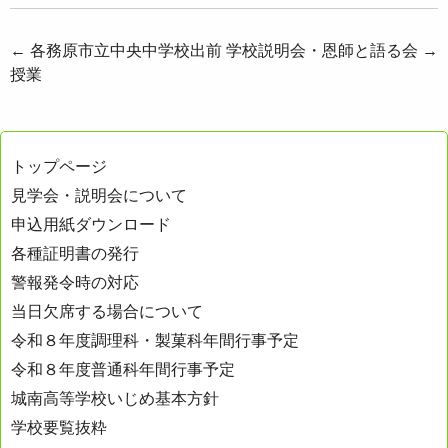
投
←
各務原市立中央中学校出前
学校説明会・恩師と語る会
→
授業
稿
ナ
ビ
トップページ
ゲ
見学会・説明会について
ー
申込用紙ダウンロード
シ
各種証明書の発行
ョ
警報発令時の対応
ン
当日欠席する場合について
令和８年度調理科・製菓科年間行事予定
令和８年度普通科年間行事予定
城南高等学校いじめ基本方針
学校要覧抜粋