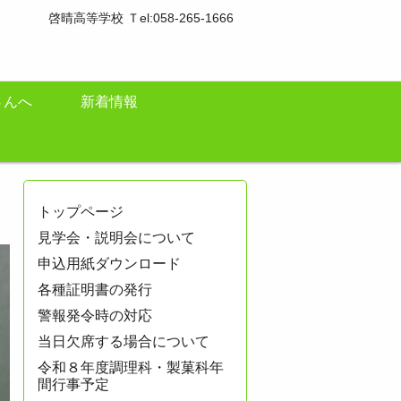
啓晴高等学校 Ｔel:058-265-1666
さんへ
新着情報
トップページ
見学会・説明会について
申込用紙ダウンロード
各種証明書の発行
警報発令時の対応
当日欠席する場合について
令和８年度調理科・製菓科年
間行事予定