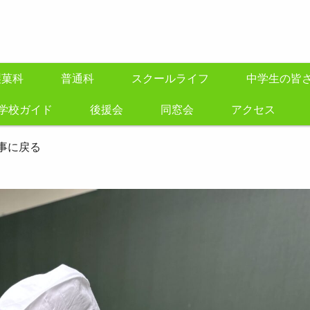
製菓科
普通科
スクールライフ
中学生の皆
学校ガイド
後援会
同窓会
アクセス
事に戻る