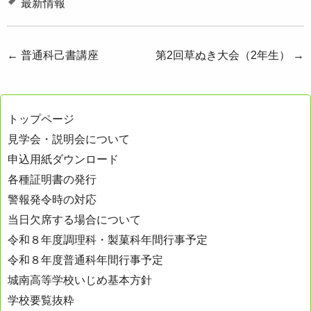
最新情報
投
←
普通科己書講座
第2回草ぬき大会（2年生）
→
稿
ナ
トップページ
ビ
見学会・説明会について
ゲ
申込用紙ダウンロード
ー
各種証明書の発行
シ
警報発令時の対応
ョ
当日欠席する場合について
ン
令和８年度調理科・製菓科年間行事予定
令和８年度普通科年間行事予定
城南高等学校いじめ基本方針
学校要覧抜粋