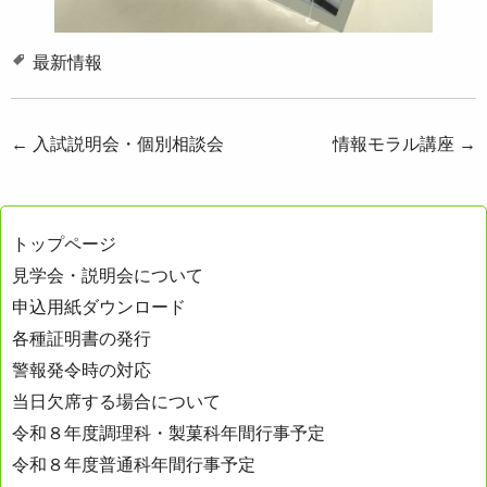
最新情報
投
←
入試説明会・個別相談会
情報モラル講座
→
稿
ナ
トップページ
ビ
見学会・説明会について
ゲ
申込用紙ダウンロード
ー
各種証明書の発行
シ
警報発令時の対応
ョ
当日欠席する場合について
ン
令和８年度調理科・製菓科年間行事予定
令和８年度普通科年間行事予定