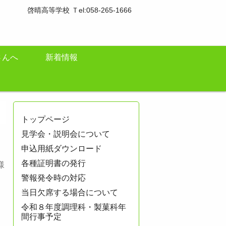
啓晴高等学校 Ｔel:058-265-1666
さんへ
新着情報
トップページ
見学会・説明会について
申込用紙ダウンロード
各種証明書の発行
様
警報発令時の対応
当日欠席する場合について
令和８年度調理科・製菓科年
間行事予定