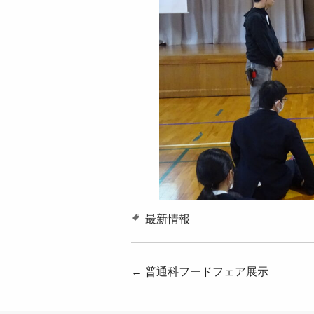
最新情報
投
←
普通科フードフェア展示
稿