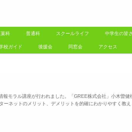
製菓科
普通科
スクールライフ
中学生の皆
学校ガイド
後援会
同窓会
アクセス
情報モラル講座が行われました。「GREE株式会社」小木曽健
ンターネットのメリット、デメリットを的確にわかりやすく教え