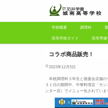
学校概要
調理科
高等学校ガイド
高等専修
コラボ商品販売！
2023年12月5日
本校調理科３年生と後援会店舗の
３１日の期間中、中華料理店「サン
ンター店）でメニュー化されていま