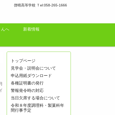
啓晴高等学校 Ｔel:058-265-1666
さんへ
新着情報
トップページ
見学会・説明会について
申込用紙ダウンロード
各種証明書の発行
月
イ
警報発令時の対応
当日欠席する場合について
令和８年度調理科・製菓科年
間行事予定