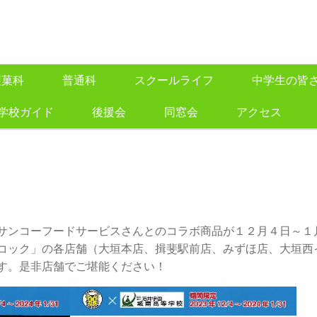
製菓科
普通科
スクールライフ
中学生の皆
学校ガイド
後援会
同窓会
アクセス
サンコーフードサービスさんとのコラボ商品が１２月４日～１
コック」の各店舗（大垣本店、揖斐駅前店、みずほ店、大垣西
す。是非店舗でご堪能ください！