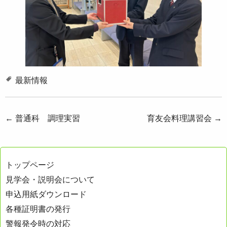
最新情報
投
←
普通科 調理実習
育友会料理講習会
→
稿
ナ
トップページ
ビ
見学会・説明会について
ゲ
申込用紙ダウンロード
ー
各種証明書の発行
シ
警報発令時の対応