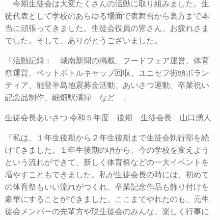
今期生徒会は大変たくさんの活動に取り組みました。生
徒代表として学校のあらゆる場面で表舞台から裏方まで本
当に頑張ってきました。生徒会役員の皆さん、お疲れさま
でした。そして、ありがとうございました。
「活動記録： 城南新聞の掲載、フードフェア運営、体育
祭運営、ペットボトルキャップ回収、ユニセフ街頭ボラン
ティア、能登半島地震募金活動、あいさつ運動、卒業祝い
記念品制作、細畑駅清掃 など 」
生徒会長あいさつ 令和５年度 後期 生徒会長 山口湧人
「私は、１年生後期から２年生後期まで生徒会執行部を続
けてきました。１年生後期の頃から、今の学校を変えよう
という流れができて、新しく体育祭などの一大イベントを
増やすこともできました。私が生徒会長の時には、初めて
の体育祭もいい流れがつくれ、卒業記念作品も飾り付けを
豪華にすることができました。ここまでやれたのも、元生
徒会メンバーの先輩方や現生徒会のみんな、楽しく行事に