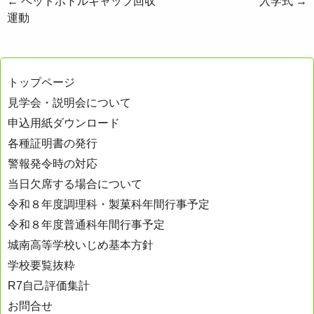
投
←
ペットボトルキャップ回収
入学式
→
運動
稿
ナ
ビ
トップページ
ゲ
見学会・説明会について
ー
申込用紙ダウンロード
シ
各種証明書の発行
ョ
警報発令時の対応
ン
当日欠席する場合について
令和８年度調理科・製菓科年間行事予定
令和８年度普通科年間行事予定
城南高等学校いじめ基本方針
学校要覧抜粋
R7自己評価集計
お問合せ