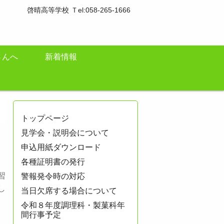
啓晴高等学校 Ｔel:058-265-1666
さんへ
新着情報
トップページ
見学会・説明会について
申込用紙ダウンロード
各種証明書の発行
習
警報発令時の対応
し
当日欠席する場合について
令和８年度調理科・製菓科年
間行事予定