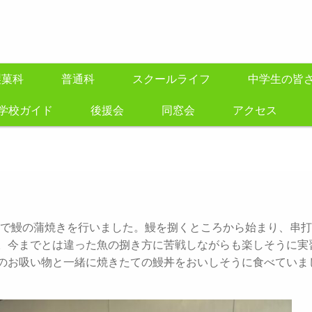
製菓科
普通科
スクールライフ
中学生の皆
学校ガイド
後援会
同窓会
アクセス
実習で鰻の蒲焼きを行いました。鰻を捌くところから始まり、串打
。今までとは違った魚の捌き方に苦戦しながらも楽しそうに実
のお吸い物と一緒に焼きたての鰻丼をおいしそうに食べていま