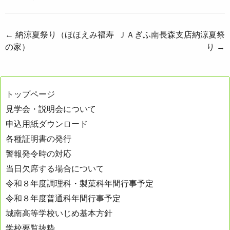
投
←
納涼夏祭り（ほほえみ福寿
ＪＡぎふ南長森支店納涼夏祭
の家）
り
→
稿
ナ
ビ
トップページ
ゲ
見学会・説明会について
ー
申込用紙ダウンロード
シ
各種証明書の発行
ョ
警報発令時の対応
ン
当日欠席する場合について
令和８年度調理科・製菓科年間行事予定
令和８年度普通科年間行事予定
城南高等学校いじめ基本方針
学校要覧抜粋