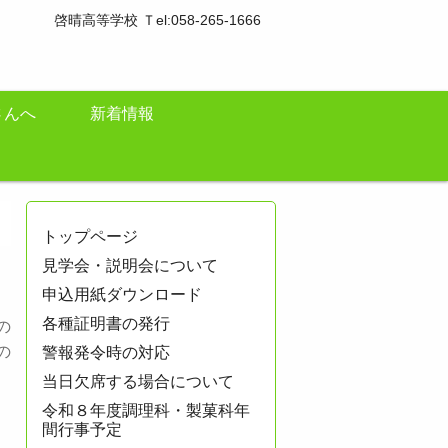
啓晴高等学校 Ｔel:058-265-1666
さんへ
新着情報
トップページ
見学会・説明会について
申込用紙ダウンロード
各種証明書の発行
の
の
警報発令時の対応
、
当日欠席する場合について
令和８年度調理科・製菓科年
間行事予定