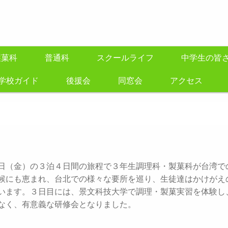
製菓科
普通科
スクールライフ
中学生の皆
学校ガイド
後援会
同窓会
アクセス
日（金）の３泊４日間の旅程で３年生調理科・製菓科が台湾で
候にも恵まれ、台北での様々な要所を巡り、生徒達はかけがえ
います。３日目には、景文科技大学で調理・製菓実習を体験し
なく、有意義な研修会となりました。