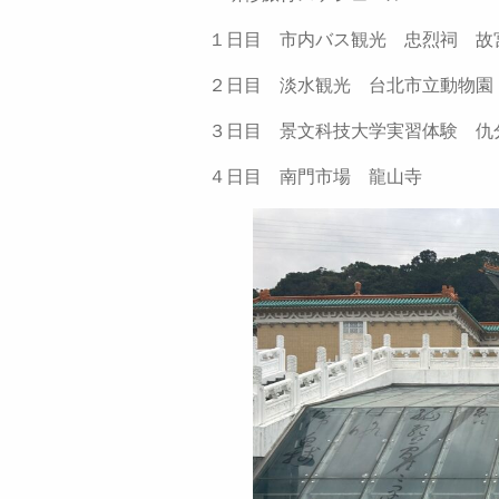
１日目 市内バス観光 忠烈祠 
２日目 淡水観光 台北市立動物園
３日目 景文科技大学実習体験 
４日目 南門市場 龍山寺