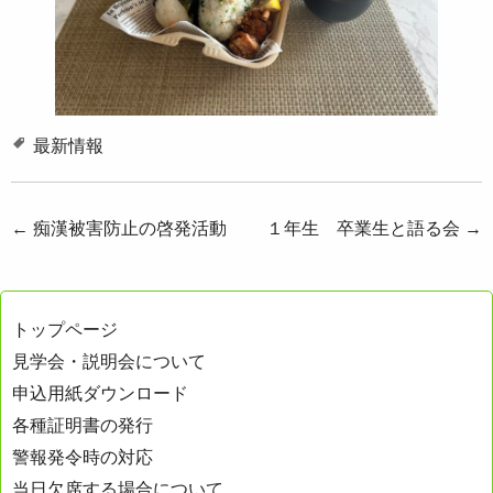
最新情報
投
←
痴漢被害防止の啓発活動
１年生 卒業生と語る会
→
稿
ナ
トップページ
ビ
見学会・説明会について
ゲ
申込用紙ダウンロード
ー
各種証明書の発行
シ
警報発令時の対応
ョ
当日欠席する場合について