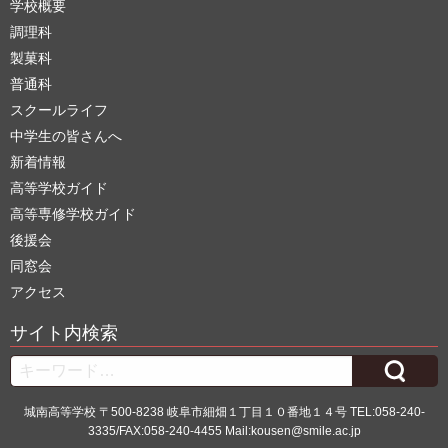
学校概要
調理科
製菓科
普通科
スクールライフ
中学生の皆さんへ
新着情報
高等学校ガイド
高等専修学校ガイド
後援会
同窓会
アクセス
サイト内検索
Search
城南高等学校 〒500-8238 岐阜市細畑１丁目１０番地１４号 TEL:058-240-
3335/FAX:058-240-4455 Mail:kousen@smile.ac.jp