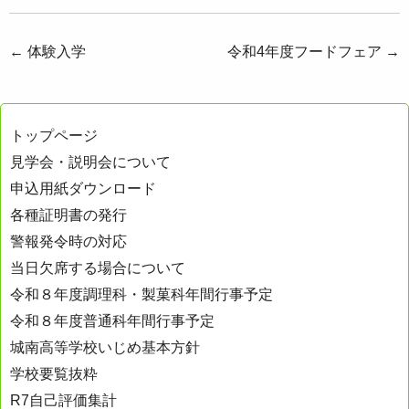
投
←
体験入学
令和4年度フードフェア
→
稿
ナ
トップページ
ビ
見学会・説明会について
ゲ
申込用紙ダウンロード
ー
各種証明書の発行
シ
警報発令時の対応
ョ
当日欠席する場合について
ン
令和８年度調理科・製菓科年間行事予定
令和８年度普通科年間行事予定
城南高等学校いじめ基本方針
学校要覧抜粋
R7自己評価集計