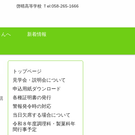
啓晴高等学校 Ｔel:058-265-1666
さんへ
新着情報
トップページ
見学会・説明会について
申込用紙ダウンロード
各種証明書の発行
講
警報発令時の対応
当日欠席する場合について
令和８年度調理科・製菓科年
間行事予定