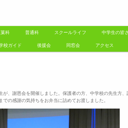
製菓科
普通科
スクールライフ
中学生の皆
学校ガイド
後援会
同窓会
アクセス
生が、謝恩会を開催しました。保護者の方、中学校の先生方、
までの感謝の気持ちをお弁当に詰めてお渡しました。