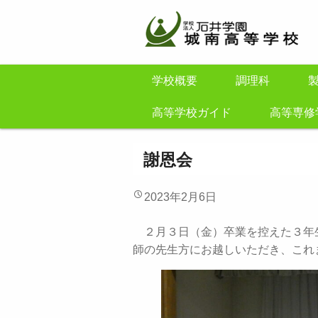
学校概要
調理科
高等学校ガイド
高等専修
謝恩会
2023年2月6日
２月３日（金）卒業を控えた３年
師の先生方にお越しいただき、これ