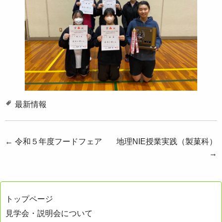
最新情報
投
←
令和５年度フードフェア
地理NIE授業実践（製菓科）
→
稿
ナ
ビ
トップページ
ゲ
見学会・説明会について