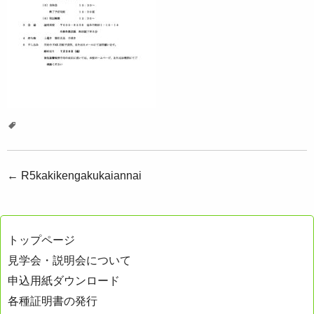
投
←
R5kakikengakukaiannai
稿
ナ
トップページ
ビ
見学会・説明会について
ゲ
申込用紙ダウンロード
ー
各種証明書の発行
シ