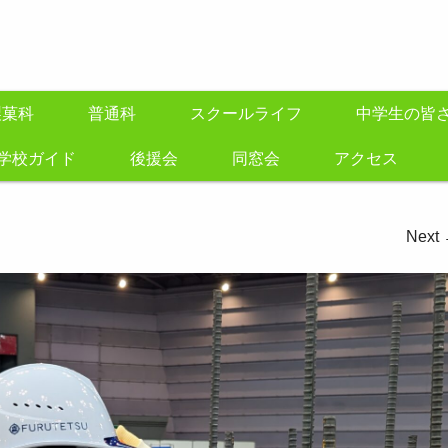
製菓科
普通科
スクールライフ
中学生の皆
学校ガイド
後援会
同窓会
アクセス
Next