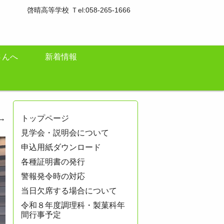
啓晴高等学校 Ｔel:058-265-1666
さんへ
新着情報
→
トップページ
見学会・説明会について
申込用紙ダウンロード
各種証明書の発行
警報発令時の対応
当日欠席する場合について
令和８年度調理科・製菓科年
間行事予定