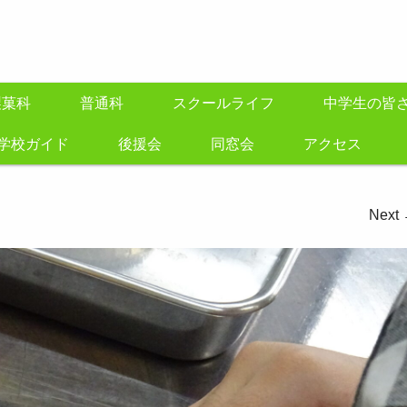
製菓科
普通科
スクールライフ
中学生の皆
学校ガイド
後援会
同窓会
アクセス
Next