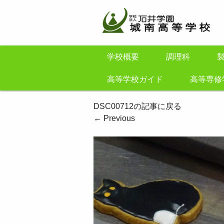
学校概要
調理科
高等学校ガイド
高等専修
DSC00712の記事に戻る
←
Previous