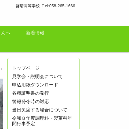
啓晴高等学校 Ｔel:058-265-1666
さんへ
新着情報
→
トップページ
見学会・説明会について
申込用紙ダウンロード
各種証明書の発行
警報発令時の対応
当日欠席する場合について
令和８年度調理科・製菓科年
間行事予定